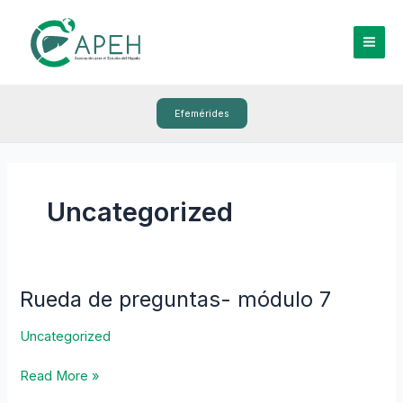
Ir
al
contenido
Efemérides
Uncategorized
Rueda de preguntas- módulo 7
Rueda
de
Uncategorized
preguntas-
módulo
Read More »
7