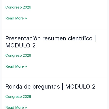
Explorando
Congreso 2026
el
espectro
Read More »
de
descompensación
y
Presentación resumen científico |
Presentación
recompensación
resumen
MODULO 2
en
científico
cirrosis
|
Congreso 2026
–
MODULO
Dr.
Read More »
2
Fernando
Cairo
Ronda de preguntas | MODULO 2
Ronda
de
Congreso 2026
preguntas
|
Read More »