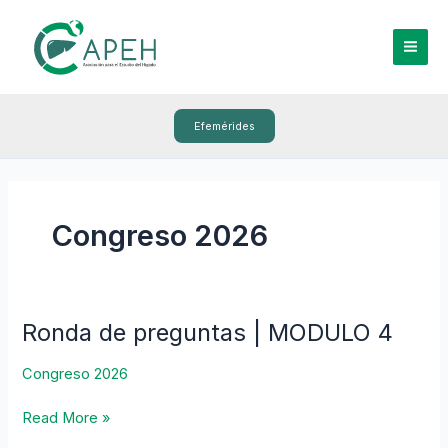
Ir
al
contenido
Efemérides
Congreso 2026
Ronda de preguntas | MODULO 4
Ronda
de
Congreso 2026
preguntas
|
Read More »
MODULO