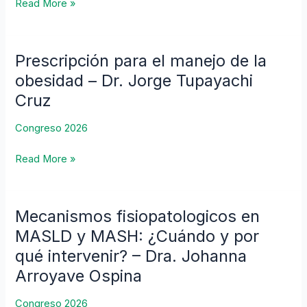
Read More »
vuelve
un
paciente
Prescripción para el manejo de la
Prescripción
quirúrgico?
para
obesidad – Dr. Jorge Tupayachi
–
el
Cruz
Dr.
manejo
Rodrigo
de
Congreso 2026
Castro
la
de
obesidad
Read More »
la
–
Mata
Dr.
Guerra
Jorge
Garcia
Mecanismos fisiopatologicos en
Mecanismos
Tupayachi
fisiopatologicos
MASLD y MASH: ¿Cuándo y por
Cruz
en
qué intervenir? – Dra. Johanna
MASLD
Arroyave Ospina
y
MASH:
Congreso 2026