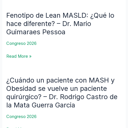
4
Fenotipo de Lean MASLD: ¿Qué lo
Fenotipo
de
hace diferente? – Dr. Mario
Lean
Guimaraes Pessoa
MASLD:
¿Qué
Congreso 2026
lo
hace
Read More »
diferente?
–
Dr.
¿Cuándo un paciente con MASH y
¿Cuándo
Mario
un
Obesidad se vuelve un paciente
Guimaraes
paciente
quirúrgico? – Dr. Rodrigo Castro de
Pessoa
con
la Mata Guerra Garcia
MASH
y
Congreso 2026
Obesidad
se