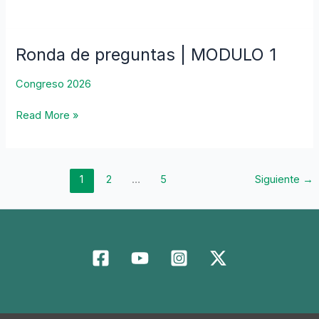
MODULO
2
Ronda de preguntas | MODULO 1
Ronda
de
Congreso 2026
preguntas
|
Read More »
MODULO
1
1
2
…
5
Siguiente
→