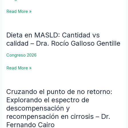
¿Cuándo
y
Read More »
por
qué
intervenir?
Dieta en MASLD: Cantidad vs
Dieta
–
en
calidad – Dra. Rocío Galloso Gentille
Dra.
MASLD:
Johanna
Cantidad
Congreso 2026
Arroyave
vs
Ospina
Read More »
calidad
–
Dra.
Rocío
Cruzando el punto de no retorno:
Cruzando
Galloso
el
Explorando el espectro de
Gentille
punto
descompensación y
de
recompensación en cirrosis – Dr.
no
Fernando Cairo
retorno: