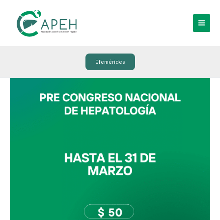
Ir
al
contenido
Efemérides
Pre
congreso
nacional
de
hepatología
l
Pago
hasta
el
31
de
marzo