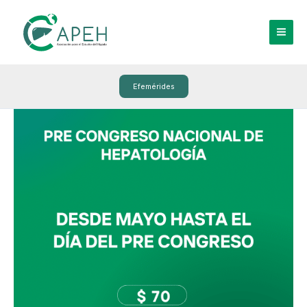
Ir
al
contenido
Efemérides
Pre
congreso
nacional
de
hepatología
l
Desde
mayo
hasta
el
día
del