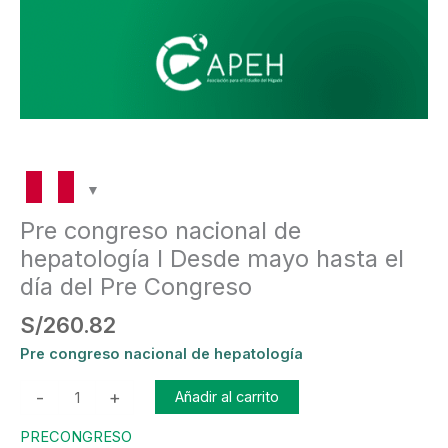
Pre
Congreso
cantidad
Pre congreso nacional de
hepatología l Desde mayo hasta el
día del Pre Congreso
S/
260.82
Pre congreso nacional de hepatología
-
+
Añadir al carrito
PRECONGRESO