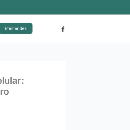
Efemérides
lular:
tro