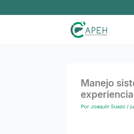
Ir
al
contenido
Manejo sist
experiencia
Por
Joaquín Suazo
/
j