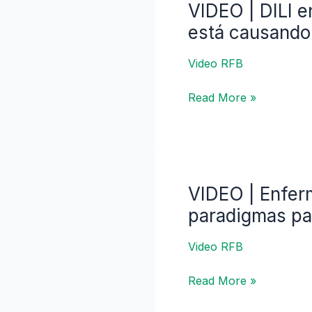
VIDEO | DILI 
VIDEO
|
está causando
DILI
en
Video RFB
MAFLD:
Read More »
Cómo
evaluar
si
un
fármaco
para
VIDEO | Enfer
VIDEO
NASH
|
paradigmas par
está
Enfermedades
causando
hepáticas
Video RFB
daño
inducidas
hepático
Read More »
por
fármacos: