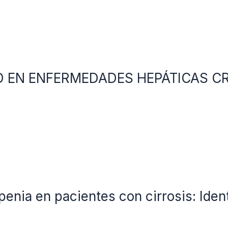
ID EN ENFERMEDADES HEPÁTICAS C
enia en pacientes con cirrosis: Ident