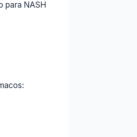
co para NASH
rmacos: