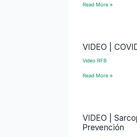
Read More »
(Transmisión
y
en
Tratamiento
Vivo)
de
la
Encefalopatía
VIDEO | COV
VIDEO
Hepática
|
Video RFB
COVID
EN
Read More »
ENFERMEDADES
HEPÁTICAS
CRÓNICAS
VIDEO | Sarcop
VIDEO
|
Prevención
Sarcopenia