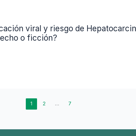
cación viral y riesgo de Hepatocarci
hecho o ficción?
1
2
…
7