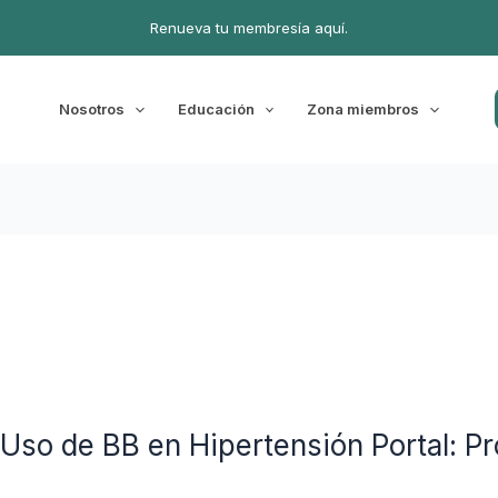
Renueva tu membresía aquí.
Nosotros
Educación
Zona miembros
so de BB en Hipertensión Portal: Pr