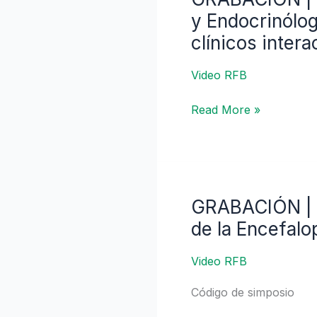
|
y Endocrinólo
MAFLD:
clínicos inter
Desde
la
Video RFB
perspectiva
del
Read More »
Gastroenterólogo
y
Endocrinólogo.
CASO
CLÍNICO
GRABACIÓN | P
GRABACIÓN
MAFLD:
|
de la Encefalo
Discusión
Panorama
de
Actual
Video RFB
casos
de
clínicos
Código de simposio
la
interactiva
Fisiopatología