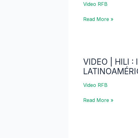
en
Video RFB
pacientes
Read More »
con
cirrosis:
Identificación
y
Prevención
VIDEO | HILI 
VIDEO
|
LATINOAMÉRI
HILI
:
Video RFB
IDENTIFICACIÓN
Read More »
,
EXPERIENCIA
EN
LATINOAMÉRICA