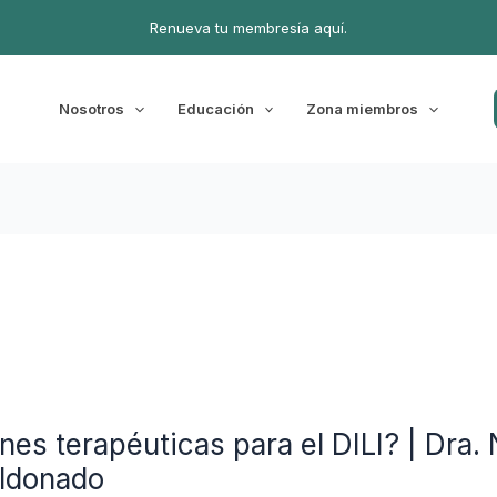
Renueva tu membresía aquí.
Nosotros
Educación
Zona miembros
nes terapéuticas para el DILI? | Dra. 
ldonado