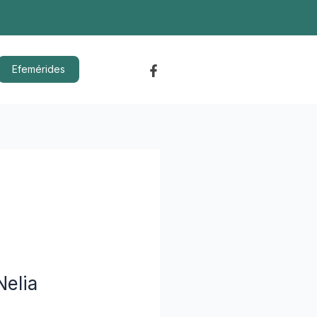
Efemérides
Nelia