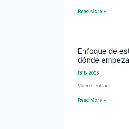
hepática
Read More »
|
Dr.
Elliot
Benjamin
Tapper
Enfoque de est
Enfoque
de
dónde empezar
estudio
de
RFB 2025
la
Video Centrado
hipertensión
portal
Read More »
no
cirrótica:
¿por
dónde