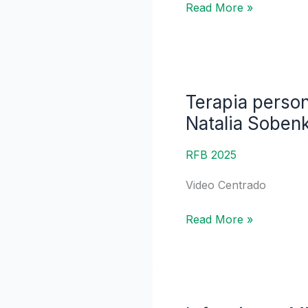
Read More »
CBP
|
Dra.
Carla
Bustios
Terapia person
Terapia
Sánchez
personalizada
Natalia Soben
para
la
RFB 2025
HAI:
Video Centrado
¿en
dónde
Read More »
estamos?
|
Dra.
Natalia
Sobenko