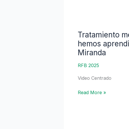
colestásicas
|
Dra.
Cecilia
Tratamiento mé
Tratamiento
Cabrera
médico
hemos aprendi
Cabrejos
de
Miranda
la
Colangitis
RFB 2025
Esclerosante
Video Centrado
Primaria,
qué
Read More »
hemos
aprendidoy
hacia
dónde
vamos?