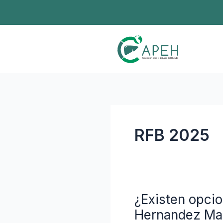
Ir
al
contenido
RFB 2025
¿Existen opcio
¿Existen
opciones
Hernandez Ma