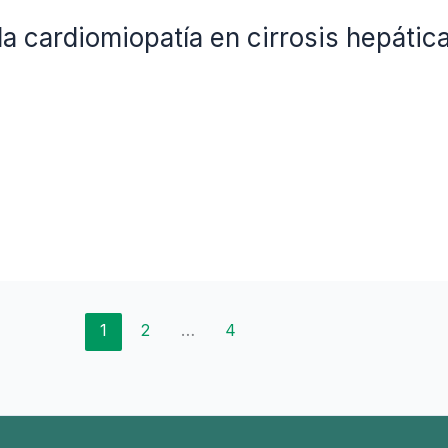
la cardiomiopatía en cirrosis hepática
1
2
…
4