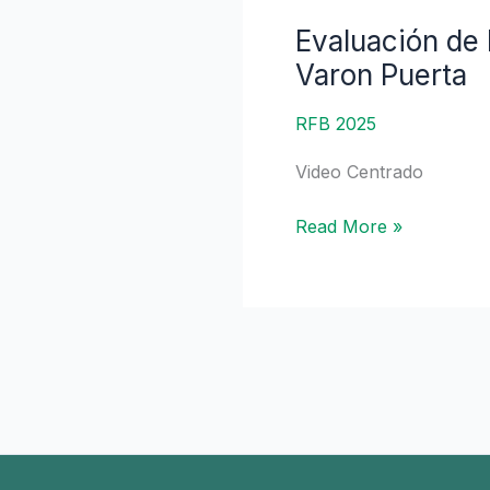
empezar?
Evaluación de 
Evaluación
|
de
Varon Puerta
Dr.
la
Daniel
cardiomiopatía
RFB 2025
Ruben
en
Ganger
Video Centrado
cirrosis
hepática
Read More »
|
Dra.
Adriana
Varon
Puerta