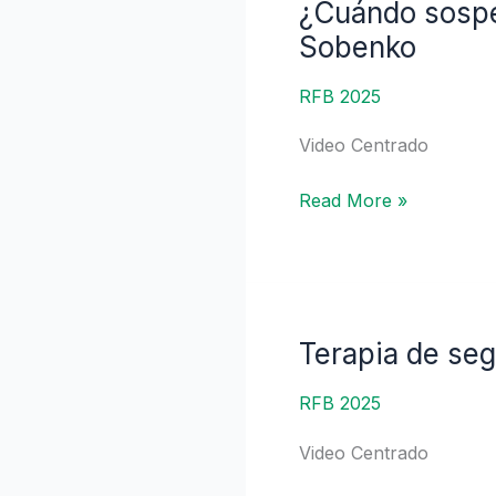
¿Cuándo sospe
|
¿Cuándo
Dra.
sospechar
Sobenko
Adelina
de
Lozano
síndrome
RFB 2025
Miranda
de
Video Centrado
superposición?
|
Read More »
Dra.
Natalia
Sobenko
Terapia de seg
Terapia
de
RFB 2025
segunda
línea
Video Centrado
para
la