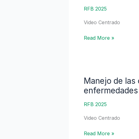
terapéuticas
para
RFB 2025
el
Video Centrado
DILI?
|
Read More »
Dra.
Nelia
Hernandez
Maldonado
Manejo de las 
Manejo
de
enfermedades c
las
complicaciones
RFB 2025
extrahepáticas
Video Centrado
de
las
Read More »
enfermedades