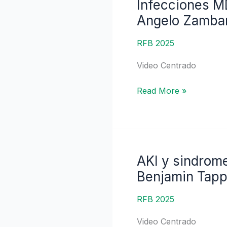
Infecciones M
Infecciones
MDR
Angelo Zamba
en
cirrosis
RFB 2025
hepática
Video Centrado
descompensada
|
Read More »
Dr.
Angelo
Zambam
de
Mattos
AKI y sindrome 
AKI
y
Benjamin Tapp
sindrome
hepatorrenal
RFB 2025
en
Video Centrado
cirrosis