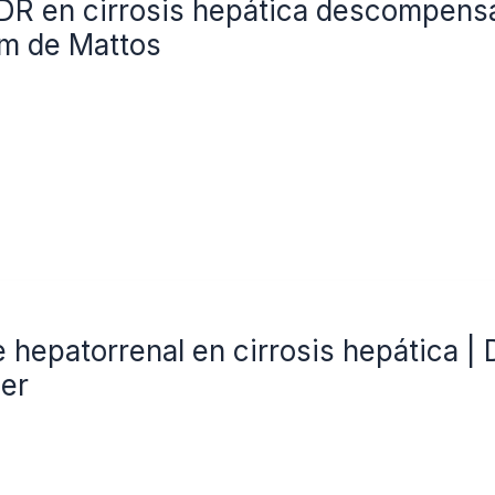
DR en cirrosis hepática descompensa
m de Mattos
hepatorrenal en cirrosis hepática | Dr
er