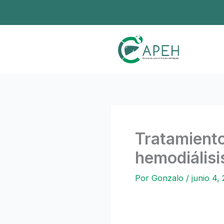
Ir
al
contenido
Tratamiento
hemodiálisi
Por
Gonzalo
/
junio 4,