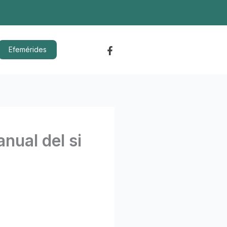
Efemérides
nual del si