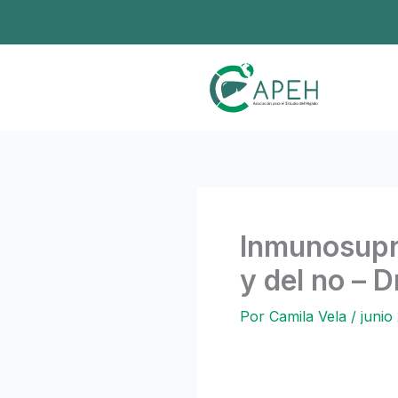
Ir
al
contenido
Inmunosupre
y del no – D
Por
Camila Vela
/
junio