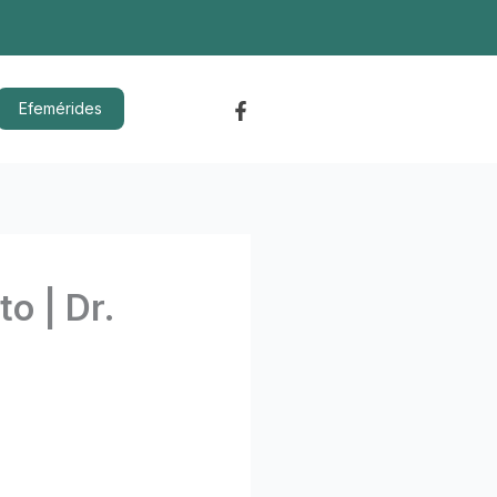
Efemérides
to | Dr.