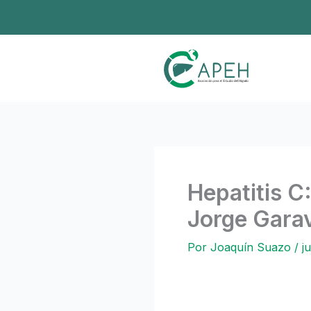
Ir
al
contenido
Hepatitis C:
Jorge Garav
Por
Joaquín Suazo
/
j